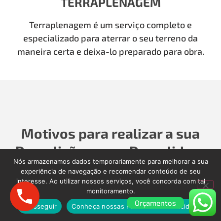
TERRAPLENAGEM
Terraplenagem é um serviço completo e
especializado para aterrar o seu terreno da
maneira certa e deixa-lo preparado para obra.
Motivos para realizar a sua
Demolição com a Demolidora
Nós armazenamos dados temporariamente para melhorar a sua
como Antigamente
experiência de navegação e recomendar conteúdo de seu
interesse. Ao utilizar nossos serviços, você concorda com tal
monitoramento.
Para realizar a sua Demolição, Limpeza Pós-Obra,
Orçamentos
Limpeza Pós-enchente, é importante contratar
Prosseguir
Conheça nossas Políticas de Privacidade.
uma empresa séria que cuidará de todos os