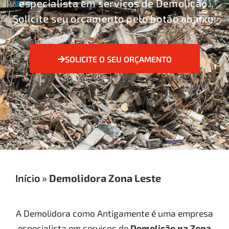
especialista em serviços de Demolição.
Solicite seu orçamento pelo botão abaixo:
SOLICITE O SEU ORÇAMENTO
Início
»
Demolidora Zona Leste
A Demolidora como Antigamente é uma empresa
especialista em serviços de
Demolição
na Zona