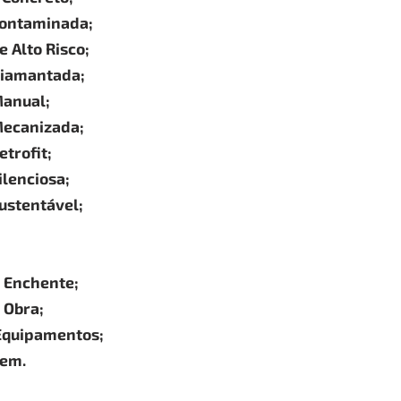
ontaminada;
 Alto Risco;
Diamantada;
anual;
ecanizada;
trofit;
lenciosa;
ustentável;
 Enchente;
 Obra;
Equipamentos;
gem.