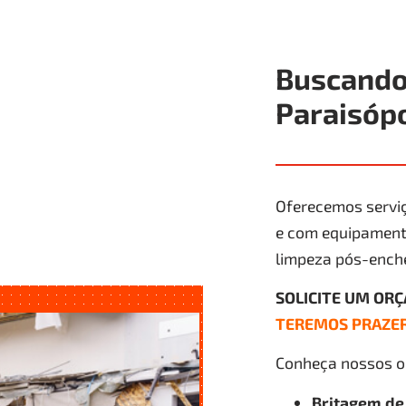
Buscando
Paraisópo
Oferecemos serviç
e com equipamento
limpeza pós-ench
SOLICITE UM OR
TEREMOS PRAZER
Conheça nossos ou
Britagem de