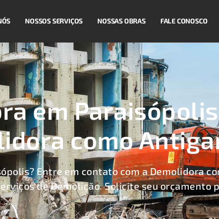
NÓS
NOSSOS SERVIÇOS
NOSSAS OBRAS
FALE CONOSCO
ra em Paraisópolis
idora como Antig
sópolis? Entre em contato com a Demolidora c
serviços de Demolição. Solicite seu orçamento p