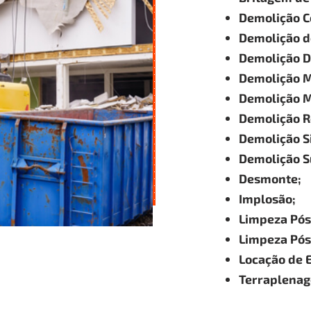
Demolição C
Demolição de
Demolição 
Demolição M
Demolição M
Demolição Re
Demolição Si
Demolição S
Desmonte;
Implosão;
Limpeza Pós
Limpeza Pós
Locação de 
Terraplena