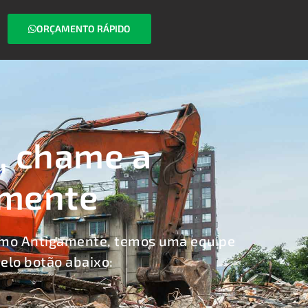
ORÇAMENTO RÁPIDO
, chame a
amente
omo Antigamente, temos uma equipe
elo botão abaixo: