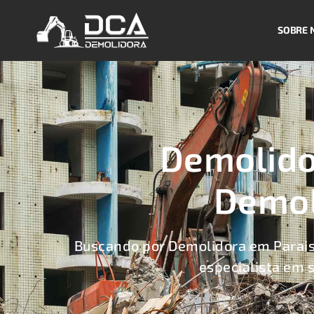
SOBRE 
Demolido
Demol
Buscando por Demolidora em Parai
especialista em 