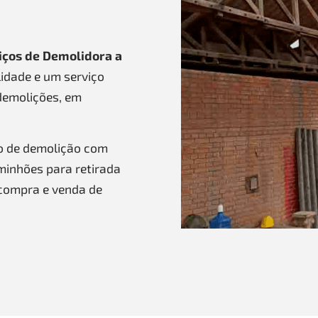
iços de Demolidora a
idade e um serviço
demolições, em
o de demolição com
aminhões para retirada
compra e venda de