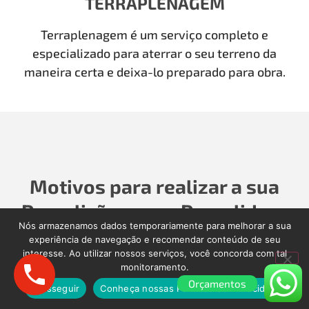
TERRAPLENAGEM
Terraplenagem é um serviço completo e
especializado para aterrar o seu terreno da
maneira certa e deixa-lo preparado para obra.
Motivos para realizar a sua
Demolição com a Demolidora
Nós armazenamos dados temporariamente para melhorar a sua
como Antigamente
experiência de navegação e recomendar conteúdo de seu
interesse. Ao utilizar nossos serviços, você concorda com tal
monitoramento.
Para realizar a sua Demolição, Limpeza Pós-Obra,
Orçamentos
Limpeza Pós-enchente, é importante contratar
Prosseguir
Conheça nossas Políticas de Privacidade.
uma empresa séria que cuidará de todos os