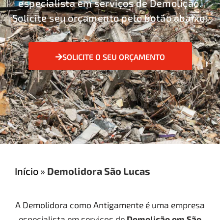
especialista em serviços de Demolição.
Solicite seu orçamento pelo botão abaixo:
SOLICITE O SEU ORÇAMENTO
Início
»
Demolidora São Lucas
A Demolidora como Antigamente é uma empresa
especialista em serviços de
Demolição
em São