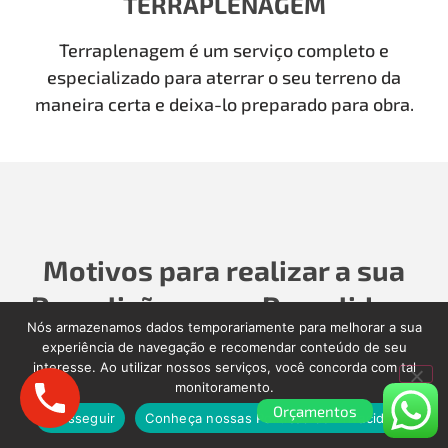
TERRAPLENAGEM
Terraplenagem é um serviço completo e
especializado para aterrar o seu terreno da
maneira certa e deixa-lo preparado para obra.
Motivos para realizar a sua
Demolição com a Demolidora
Nós armazenamos dados temporariamente para melhorar a sua
como Antigamente
experiência de navegação e recomendar conteúdo de seu
interesse. Ao utilizar nossos serviços, você concorda com tal
monitoramento.
Para realizar a sua Demolição, Limpeza Pós-Obra,
Orçamentos
Limpeza Pós-enchente, é importante contratar
Prosseguir
Conheça nossas Políticas de Privacidade.
uma empresa séria que cuidará de todos os