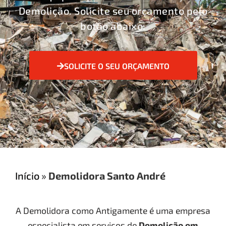
Demolição. Solicite seu orçamento pelo
botão abaixo:
SOLICITE O SEU ORÇAMENTO
Início
»
Demolidora Santo André
A Demolidora como Antigamente é uma empresa
especialista em serviços de
Demolição
em