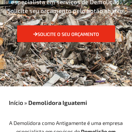
especialista em serviços de Demolição.
Solicite seu orçamento pelo botão abaixo:
SOLICITE O SEU ORÇAMENTO
Início
»
Demolidora Iguatemi
A Demolidora como Antigamente é uma empresa
especialista em serviços de
Demolição
em