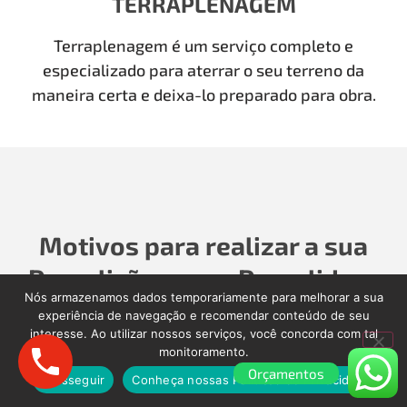
TERRAPLENAGEM
Terraplenagem é um serviço completo e
especializado para aterrar o seu terreno da
maneira certa e deixa-lo preparado para obra.
Motivos para realizar a sua
Demolição com a Demolidora
Nós armazenamos dados temporariamente para melhorar a sua
como Antigamente
experiência de navegação e recomendar conteúdo de seu
interesse. Ao utilizar nossos serviços, você concorda com tal
monitoramento.
Para realizar a sua Demolição, Limpeza Pós-Obra,
Orçamentos
Limpeza Pós-enchente, é importante contratar
Prosseguir
Conheça nossas Políticas de Privacidade.
uma empresa séria que cuidará de todos os