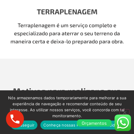
TERRAPLENAGEM
Terraplenagem é um serviço completo e
especializado para aterrar o seu terreno da
maneira certa e deixa-lo preparado para obra.
Motivos para realizar a sua
Nós armazenamos dados temporariamente para melhorar a sua
Demolição com a Demolidora
experiência de navegação e recomendar conteúdo de seu
interesse. Ao utilizar nossos serviços, você concorda com tal
como Antigamente
monitoramento.
Orçamentos
Prosseguir
Conheça nossas Políticas de Privacidade.
Para realizar a sua Demolição, Limpeza Pós-Obra,