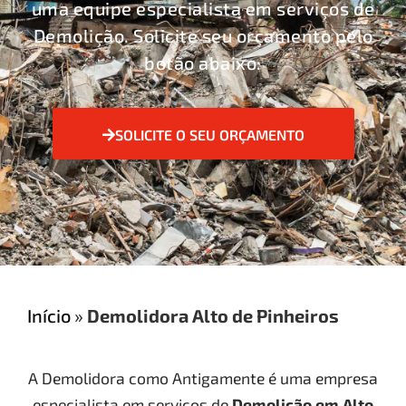
uma equipe especialista em serviços de
Demolição. Solicite seu orçamento pelo
botão abaixo:
SOLICITE O SEU ORÇAMENTO
Início
»
Demolidora Alto de Pinheiros
A Demolidora como Antigamente é uma empresa
especialista em serviços de
Demolição
em Alto