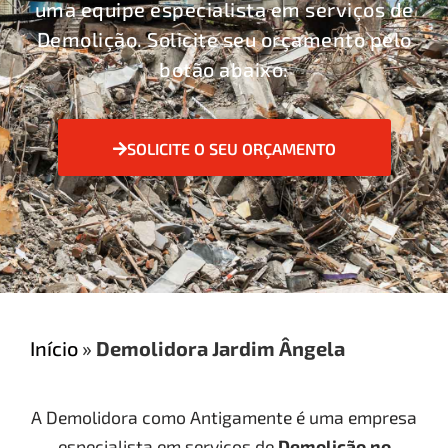
uma equipe especialista em serviços de
Demolição. Solicite seu orçamento pelo
botão abaixo:
SOLICITE O SEU ORÇAMENTO
Início
»
Demolidora Jardim Ângela
A Demolidora como Antigamente é uma empresa
especialista em serviços de
Demolição
no