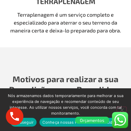
TERRAPLENAGEM
Terraplenagem é um serviço completo e
especializado para aterrar o seu terreno da
maneira certa e deixa-lo preparado para obra.
Motivos para realizar a sua
Demolição com a Demolidora
Nós armazenamos dados temporariamente para melhorar a sua
como Antigamente
experiência de navegação e recomendar conteúdo de seu
interesse. Ao utilizar nossos serviços, você concorda com tal
monitoramento.
Para realizar a sua Demolição, Limpeza Pós-Obra,
Orçamentos
Limpeza Pós-enchente, é importante contratar
Prosseguir
Conheça nossas Políticas de Privacidade.
uma empresa séria que cuidará de todos os