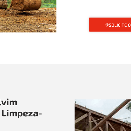
SOLICITE 
lvim
 Limpeza-