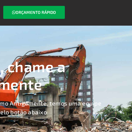
ORÇAMENTO RÁPIDO
, chame a
amente
como Antigamente, temos uma equipe
elo botão abaixo: