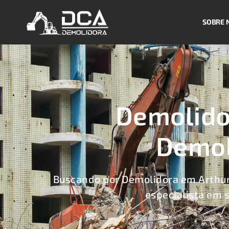
SOBRE 
Demolido
Demol
Buscando por Demolidora em Arthur
especialista em 