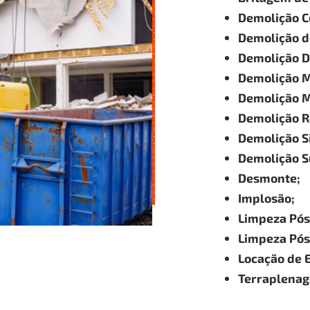
Demolição C
Demolição de
Demolição 
Demolição M
Demolição M
Demolição Re
Demolição Si
Demolição S
Desmonte;
Implosão;
Limpeza Pós
Limpeza Pós
Locação de 
Terraplena