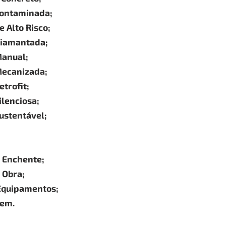
ontaminada;
 Alto Risco;
Diamantada;
anual;
ecanizada;
trofit;
lenciosa;
ustentável;
 Enchente;
 Obra;
Equipamentos;
gem.