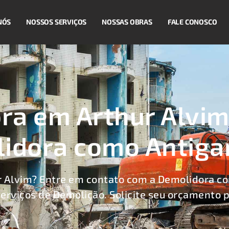
NÓS
NOSSOS SERVIÇOS
NOSSAS OBRAS
FALE CONOSCO
ra em Arthur Alvim
idora como Antig
 Alvim? Entre em contato com a Demolidora 
serviços de Demolição. Solicite seu orçamento p