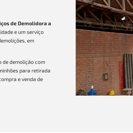
iços de Demolidora a
idade e um serviço
demolições, em
o de demolição com
aminhões para retirada
compra e venda de