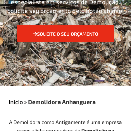
especialista em serviços de Demolição.
Solicite seu orçamento pelo botão abaixo:
SOLICITE O SEU ORÇAMENTO
Início
»
Demolidora Anhanguera
A Demolidora como Antigamente é uma empresa
especialista em serviços de
Demolição
na