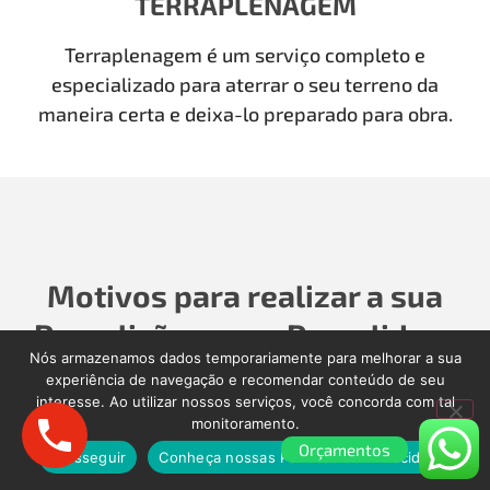
TERRAPLENAGEM
Terraplenagem é um serviço completo e
especializado para aterrar o seu terreno da
maneira certa e deixa-lo preparado para obra.
Motivos para realizar a sua
Demolição com a Demolidora
Nós armazenamos dados temporariamente para melhorar a sua
como Antigamente
experiência de navegação e recomendar conteúdo de seu
interesse. Ao utilizar nossos serviços, você concorda com tal
monitoramento.
Para realizar a sua Demolição, Limpeza Pós-Obra,
Orçamentos
Limpeza Pós-enchente, é importante contratar
Prosseguir
Conheça nossas Políticas de Privacidade.
uma empresa séria que cuidará de todos os