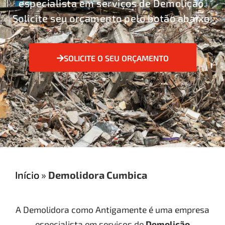
especialista em serviços de Demolição.
Solicite seu orçamento pelo botão abaixo:
SOLICITE O SEU ORÇAMENTO
Início
»
Demolidora Cumbica
A Demolidora como Antigamente é uma empresa
especialista em serviços de
Demolição