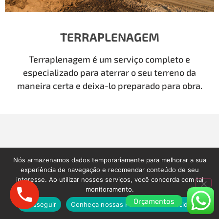
TERRAPLENAGEM
Terraplenagem é um serviço completo e
especializado para aterrar o seu terreno da
maneira certa e deixa-lo preparado para obra.
Nós armazenamos dados temporariamente para melhorar a sua
Motivos para realizar a sua
experiência de navegação e recomendar conteúdo de seu
interesse. Ao utilizar nossos serviços, você concorda com tal
Demolição com a Demolidora
monitoramento.
como Antigamente
Orçamentos
Prosseguir
Conheça nossas Políticas de Privacidade.