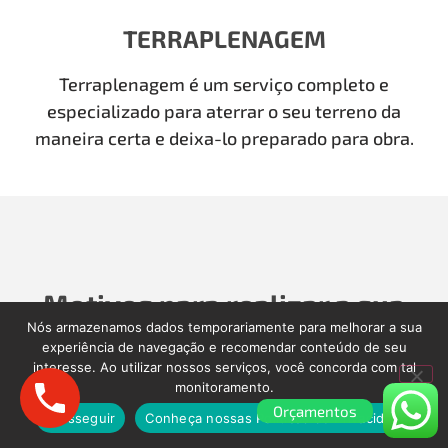
TERRAPLENAGEM
Terraplenagem é um serviço completo e
especializado para aterrar o seu terreno da
maneira certa e deixa-lo preparado para obra.
Motivos para realizar a sua
Nós armazenamos dados temporariamente para melhorar a sua
Demolição com a Demolidora
experiência de navegação e recomendar conteúdo de seu
interesse. Ao utilizar nossos serviços, você concorda com tal
como Antigamente
monitoramento.
Orçamentos
Prosseguir
Conheça nossas Políticas de Privacidade.
Para realizar a sua Demolição, Limpeza Pós-Obra,