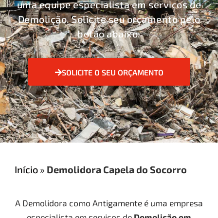
uma equipe especialista em serviços de
Demolição. Solicite seu orçamento pelo
botão abaixo:
SOLICITE O SEU ORÇAMENTO
Início
»
Demolidora Capela do Socorro
A Demolidora como Antigamente é uma empresa
especialista em serviços de
Demolição
em