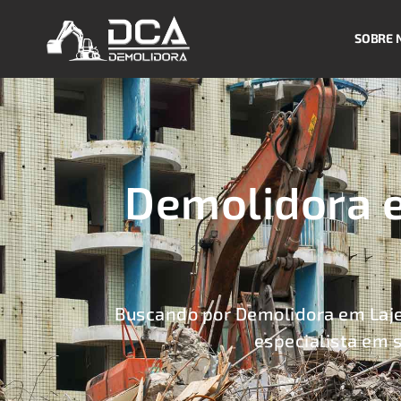
SOBRE 
Demolidora 
Buscando por Demolidora em Laj
especialista em 