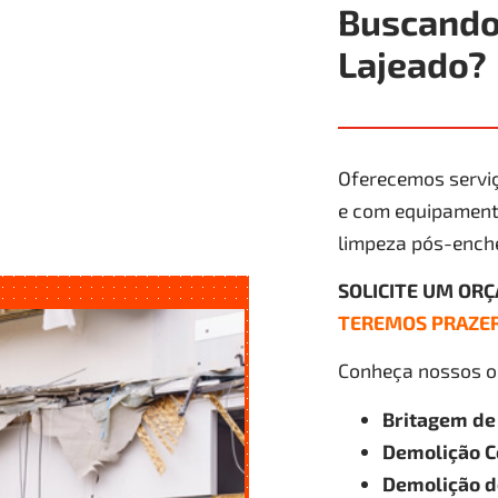
Buscando
Lajeado?
Oferecemos serviç
e com equipamento
limpeza pós-ench
SOLICITE UM OR
TEREMOS PRAZER
Conheça nossos ou
Britagem de
Demolição C
Demolição de