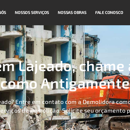
NÓS
NOSSOS SERVIÇOS
NOSSAS OBRAS
FALE CONOSCO
em Lajeado, chame 
como Antigamente
eado? Entre em contato com a Demolidora com
serviços de Demolição. Solicite seu orçamento p