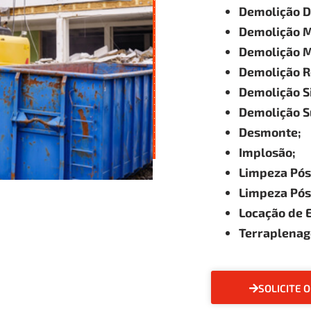
Demolição 
Demolição M
Demolição M
Demolição Re
Demolição Si
Demolição S
Desmonte;
Implosão;
Limpeza Pós
Limpeza Pós
Locação de 
Terraplena
SOLICITE 