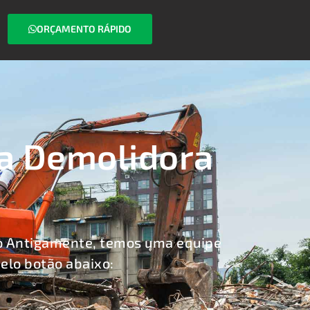
ORÇAMENTO RÁPIDO
a Demolidora
o Antigamente, temos uma equipe
elo botão abaixo: