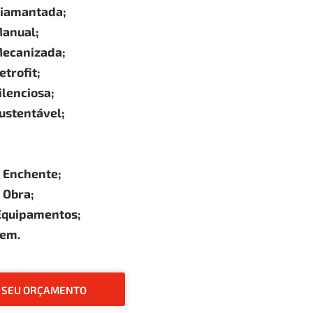
Diamantada;
anual;
ecanizada;
trofit;
lenciosa;
ustentável;
 Enchente;
 Obra;
Equipamentos;
gem.
O SEU ORÇAMENTO