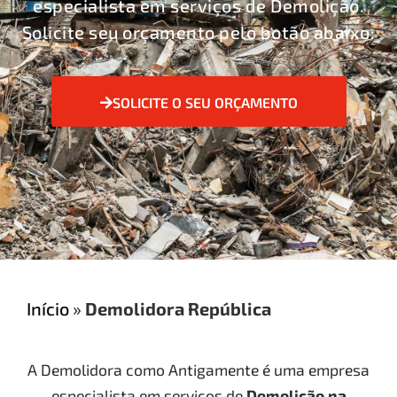
especialista em serviços de Demolição.
Solicite seu orçamento pelo botão abaixo:
SOLICITE O SEU ORÇAMENTO
Início
»
Demolidora República
A Demolidora como Antigamente é uma empresa
especialista em serviços de
Demolição
na