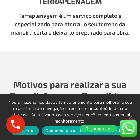
TERRAPLENAGEM
Terraplenagem é um serviço completo e
especializado para aterrar o seu terreno da
maneira certa e deixa-lo preparado para obra.
Motivos para realizar a sua
Demolição com a Demolidora
Nós armazenamos dados temporariamente para melhorar a sua
como Antigamente
experiência de navegação e recomendar conteúdo de seu
interesse. Ao utilizar nossos serviços, você concorda com tal
monitoramento.
Para realizar a sua Demolição, Limpeza Pós-Obra,
Orçamentos
Limpeza Pós-enchente, é importante contratar
Prosseguir
Conheça nossas Políticas de Privacidade.
uma empresa séria que cuidará de todos os